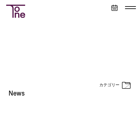
営
業
日
カ
レ
ン
ダ
ー
カテゴリー
News