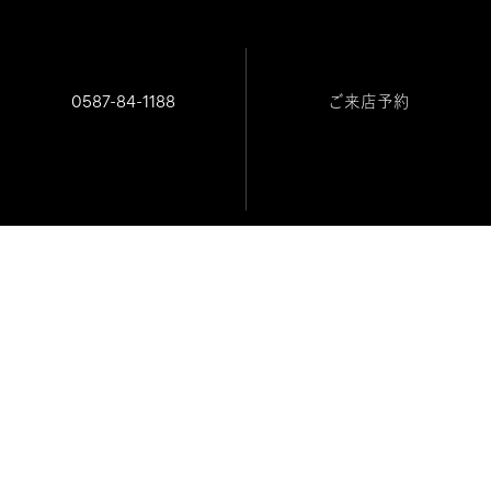
CONTACT
お問い合わせ／ご来店予約
0587-84-1188
ご来店予約
Toneでは、お一人ずつ丁寧に向き合うため、
ご予約優先制
ご来店は
とさせていただいております。
また、仕上がりのお受け取りは、最終調整を万全に行うため、
ご予約のうえご案内
しております。