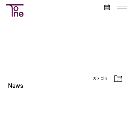
営
業
日
カ
レ
ン
ダ
ー
カテゴリー
News