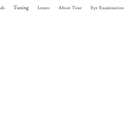
Tuning
nds
Lenses
About Tone
Eye Examination