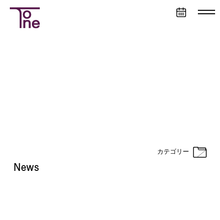
営
業
日
カ
レ
ン
ダ
ー
カテゴリー
News