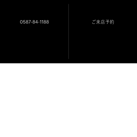
2026.08.05
0587-84-1188
ご来店予約
JULIUSTARTOPTICAL/ジュリア
スタートオプティカル 入荷
JULIUSTARTOPTICAL/ジュリアスタ
ートオプティカル
ニュース